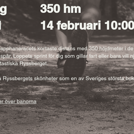
ng
350 hm
d
14 februari 10:0
napphaneracets kortaste distans med 350 höjdmeter i d
år. Loppets sprint för dig som gillar fart eller bara vill n
ntastiska Ryssberget.
 Ryssbergets skönheter som en av Sveriges största bok
ler över banorna