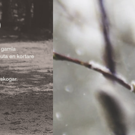
0
e gamla
juta en kortare
skogar.