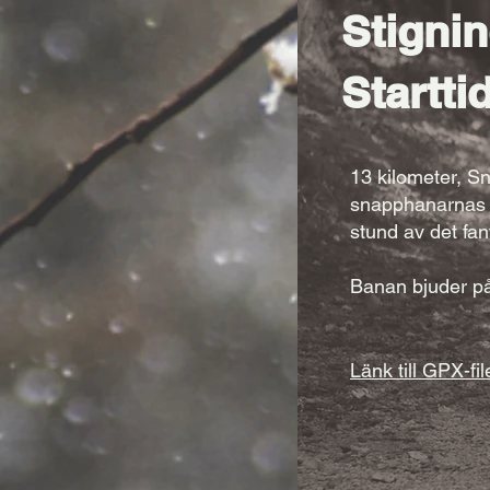
Stigni
Startti
13 kilometer, S
snapphanarnas sp
stund av det fa
Banan bjuder på
Länk till GPX-fi